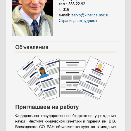
Контакты
тел.: 333-22-92
к.
316
Противодействие коррупции
e-mail:
zarko@kinetics.nsc.ru
Страница сотрудника
Объявления
Приглашаем на работу
Федеральное государственное бюджетное учреждение
науки Институт химической кинетики и горения им. В.В.
Воеводского СО РАН объявляет конкурс на замещение