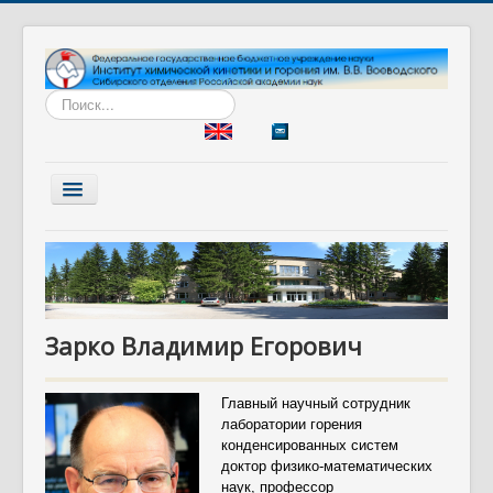
Искать...
Включить/
выключить
навигацию
Главная
Институт
Наука
Зарко Владимир Егорович
Образование
Диссертационный совет
Главный научный сотрудник
Разработки
лаборатории горения
конденсированных систем
Вакансии
доктор физико-математических
наук, профессор