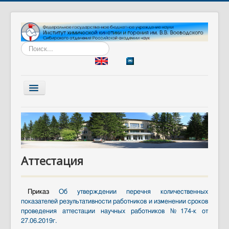
Искать...
Включить/
выключить
навигацию
Главная
Институт
Наука
Аттестация
Образование
Диссертационный совет
Приказ
Об утверждении перечня количественных
Разработки
показателей результативности работников и изменении сроков
проведения аттестации научных работников №174-к от
Вакансии
27.06.2019г.