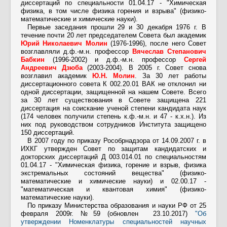
Контакты
диссертаций по специальности 01.04.17 - "Химическая
физика, в том числе физика горения и взрыва" (физико-
Противодействие коррупции
математические и химические науки).
Первые заседания прошли 29 и 30 декабря 1976 г. В
течение почти 20 лет председателем Совета был академик
Юрий Николаевич Молин
(1976-1996), после него Совет
возглавляли д.ф.-м.н. профессор
Вячеслав Степанович
Бабкин
(1996-2002) и д.ф.-м.н. профессор
Сергей
Андреевич Дзюба
(2003-2004). В 2005 г. Совет снова
возглавил академик
Ю.Н. Молин
. За 30 лет работы
диссертационного совета К 002.20.01 ВАК не отклонил ни
одной диссертации, защищенной на нашем Совете. Всего
за 30 лет существования в Совете защищенa 221
диссертация на соискание ученой степени кандидата наук
(174 человек получили степень к.ф.-м.н. и 47 - к.х.н.). Из
них под руководством сотрудников Института защищено
150 диссертаций.
В 2007 году по приказу Рособрнадзора от 14.09.2007 г. в
ИХКГ утвержден Совет по защитам кандидатских и
докторских диссертаций Д 003.014.01 по специальностям
01.04.17 - "Химическая физика, горение и взрыв, физика
экстремальных состояний вещества" (физико-
математические и химические науки) и 02.00.17 -
"математическая и квантовая химия" (физико-
математические науки).
По приказу Министерства образования и науки РФ от 25
февраля 2009г. №59 (обновлен 23.10.2017)
"Об
утверждении Номенклатуры специальностей научных