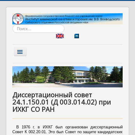
Искать...
Включить/
выключить
навигацию
Главная
Институт
Наука
Диссертационный совет
Образование
24.1.150.01 (Д 003.014.02) при
Диссертационный совет
ИХКГ СО РАН
Разработки
Вакансии
В 1976 г. в ИХКГ был организован диссертационный
Совет К 002.20.01. Это был Совет по защите кандидатских