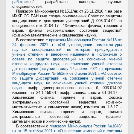
работников"
разработаны паспорта научных
специальностей.
Приказом Минобрнауки №1511/нк от 25.11.2016 г. на базе
ИХКГ СО РАН был создан обновленный Совет по защитам
кандидатских и докторских диссертаций Д 003.014.02 по
специальностям 01.04.17 - "Химическая физика, горение и
взрыв, физика экстремальных состояний вещества"
(физико-математические и химические науки).
В соответствии с
приказом Минобрнауки России №118 от
24 февраля 2021 г. «Об утверждении номенклатуры
научных специальностей, по которым присуждаются
ученые степени, и внесении изменения в Положение о
совете по защите диссертаций на соискание ученой
степени кандидата наук, на соискание ученой степени
доктора наук» (вступил в силу 17 апреля 2021 г.)
,
приказом
Минобрнауки России № 561/нк от 3 июня 2021 г. «О советах
по защите диссертаций на соискание ученой степени
кандидата наук, на соискание ученой степени доктора
наук»
, шифр диссертационного совета Д 003.014.02
изменен на 24.1.150.01, шифр специальности 01.04.17 –
Химическая физика, горение и взрыв, физика
экстремальных состояний вещества (физико-
математические и химические науки) изменен на 1.3.17 –
Химическая физика, горение и взрыв, физика
экстремальных состояний вещества (физико-
математические и химические науки).
В соответствии с
приказом Минобрнауки России №1046/
нк от 15 октября 2021 г. «О внесении изменений в составы