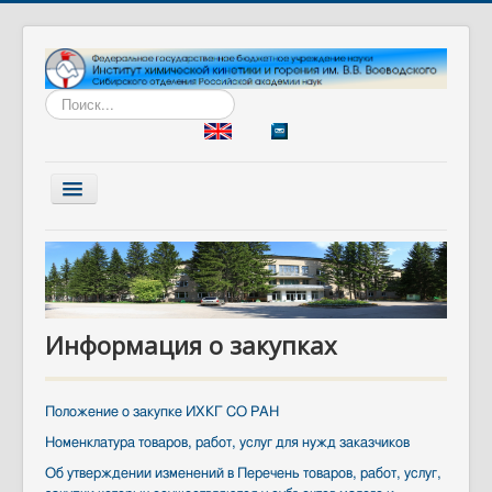
Искать...
Включить/
выключить
навигацию
Главная
Институт
Наука
Информация о закупках
Образование
Диссертационный совет
Положение о закупке ИХКГ СО РАН
Разработки
Номенклатура товаров, работ, услуг для нужд заказчиков
Вакансии
Об утверждении изменений в Перечень товаров, работ, услуг,