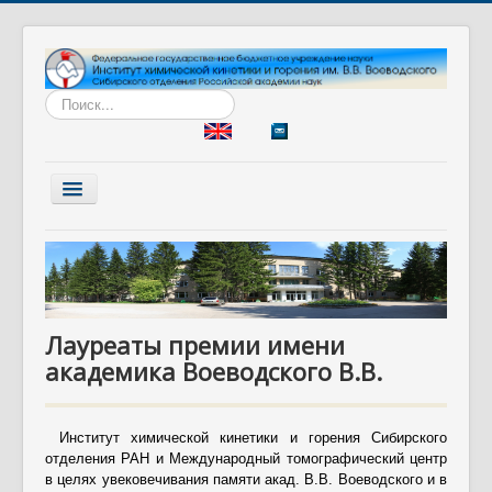
Искать...
Включить/
выключить
навигацию
Главная
Институт
Наука
Лауреаты премии имени
Образование
академика Воеводского В.В.
Диссертационный совет
Разработки
Институт химической кинетики и горения Сибирского
Вакансии
отделения РАН и Международный томографический центр
в целях увековечивания памяти акад. В.В. Воеводского и в