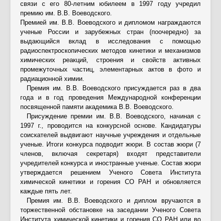
Контакты
связи с его 80-летним юбилеем в 1997 году учредил
премию им. В.В. Воеводского.
Противодействие коррупции
Премией им. В.В. Воеводского и дипломом награждаются
ученые России и зарубежных стран (поочередно) за
выдающийся вклад в исследования с помощью
радиоспектроскопических методов кинетики и механизмов
химических реакций, строения и свойств активных
промежуточных частиц, элементарных актов в фото и
радиационной химии.
Премия им. В.В. Воеводского присуждается раз в два
года и в год проведения Международной конференции
посвященной памяти академика В.В. Воеводского.
Присуждение премии им. В.В. Воеводского, начиная с
1997 г., проводится на конкурсной основе. Кандидатуры
соискателей выдвигают научные учреждения и отдельные
ученые. Итоги конкурса подводит жюри. В состав жюри (7
членов, включая секретаря) входят представители
учредителей конкурса и иностранные ученые. Состав жюри
утверждается решением Ученого Совета Института
химической кинетики и горения СО РАН и обновляется
каждые пять лет.
Премия им. В.В. Воеводского и диплом вручаются в
торжественной обстановке на заседании Ученого Совета
Института химической кинетики и горения СО РАН или во