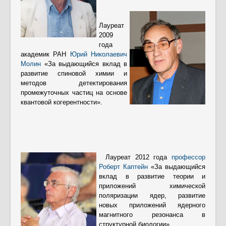
Лауреат
2009
года
академик РАН
Юрий Николаевич
Молин
«За выдающийся вклад в
развитие спиновой химии и
методов детектирования
промежуточных частиц на основе
квантовой когерентности».
Лауреат 2012 года
профессор
Роберт Каптейн
«За выдающийся
вклад в развитие теории и
приложений химической
поляризации ядер, развитие
новых приложений ядерного
магнитного резонанса в
структурной биологии».