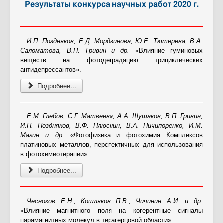
Контакты
Результаты конкурса научных работ 2020 г.
Противодействие коррупции
И.П. Поздняков, Е.Д. Мордвинова, Ю.Е. Тютерева, В.А.
Саломатова, В.П. Гривин и др.
«Влияние гуминовых
веществ на фотодеградацию трициклических
антидепрессантов».
Подробнее...
Е.М. Глебов, С.Г. Матвеева, А.A. Шушаков, В.П. Гривин,
И.П. Поздняков, В.Ф. Плюснин, В.А. Ничипоренко, И.М.
Магин и др.
«Фотофизика и фотохимия Комплексов
платиновых металлов, перспектичных для использования
в фотохимиотерапии».
Подробнее...
Чесноков Е.Н., Кошляков П.В., Чичинин А.И. и др.
«Влияние магнитного поля на когерентные сигналы
парамагнитных молекул в терагерцовой области».