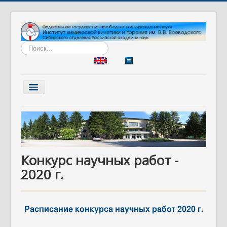
Искать...
Включить/
выключить
навигацию
Главная
Институт
Наука
Конкурс научных работ -
Образование
2020 г.
Диссертационный совет
Разработки
Расписание конкурса научных работ 2020 г.
Вакансии