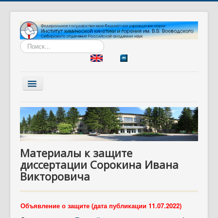
Искать...
Включить/
выключить
навигацию
Главная
Институт
Наука
Материалы к защите
Образование
диссертации Сорокина Ивана
Диссертационный совет
Викторовича
Разработки
Вакансии
Объявление о защите (дата публикации 11.07.2022)