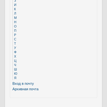
З
И
К
Л
М
Н
О
П
Р
С
Т
У
Ф
Х
Ц
Ч
Ш
Ю
Я
Вход в почту
Архивная почта