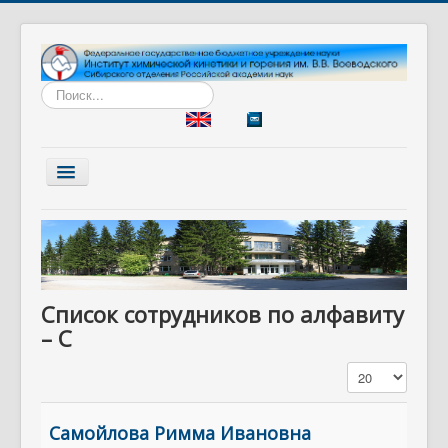
Искать...
Включить/
выключить
навигацию
Главная
Институт
Наука
Список сотрудников по алфавиту
Образование
– С
Диссертационный совет
Кол-во строк:
Разработки
Вакансии
Самойлова Римма Ивановна