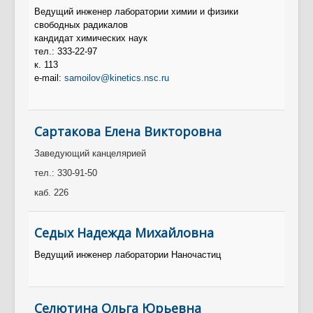
Контакты
Ведущий инженер лаборатории химии и физики
Противодействие коррупции
свободных радикалов
кандидат химических наук
тел.: 333-22-97
к.
113
e-mail:
samoilov@kinetics.nsc.ru
Сартакова Елена Викторовна
Заведующий канцелярией
тел.: 330-91-50
каб. 226
Седых Надежда Михайловна
Ведущий инженер лаборатории Наночастиц
Селютина Ольга Юрьевна