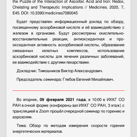
the Puzzle of the Interaction of Ascorbic Acid and Iron: Redox,
Chelating and Therapeutic Implications // Medicines. 2020, 7,
E45. DOI: 10.3390/medicines7080045
Будет представлен информационный доклад по обзору,
посвященному аскорбиновой кислоте и её взаимодействию с
железом в организме. Будут рассмотрены окислительно-
восстановительные реакции, антиоксидантная и про-
оксидантная активность аскорбиновой кислоты, образование
смешанных хелатных комплексов, использование
аскорбиновой кислоты для лечения различных заболеваний,
ее взаимодействие с другими лекарствами.
Докладчик: Тимошников Виктор Александрович.
Председатель семинара: Глебов Евгений Михайлович.
Во вторник,
09 февраля 2021 года
, в 10:00 в ИХКГ СО
РАН в очной форме (конференц-зал ИХКГ СО РАН, 3 этаж) с
трансляцией в Zoom прошёл очередной семинар по горению и
аэрозолям.
Тема: Обзор по методам измерения скорости горения
энергетических материалов.