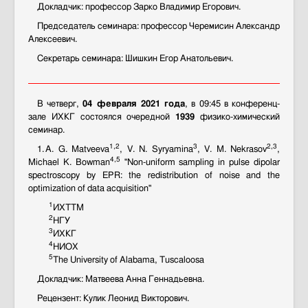
Докладчик: профессор Зарко Владимир Егорович.
Председатель семинара: профессор Черемисин Александр
Алексеевич.
Секретарь семинара: Шишкин Егор Анатольевич.
В четверг,
04 февраля 2021 года
, в 09:45 в конференц-
зале ИХКГ состоялся очередной
1939
физико-химический
семинар.
1,2
3
2,3
1. A. G. Matveeva
, V. N. Syryamina
, V. M. Nekrasov
,
4,5
Michael K. Bowman
"Non-uniform sampling in pulse dipolar
spectroscopy by EPR: the redistribution of noise and the
optimization of data acquisition"
1
ИХТТМ
2
НГУ
3
ИХКГ
4
НИОХ
5
The University of Alabama, Tuscaloosa
Докладчик: Матвеева Анна Геннадьевна.
Рецензент: Кулик Леонид Викторович.