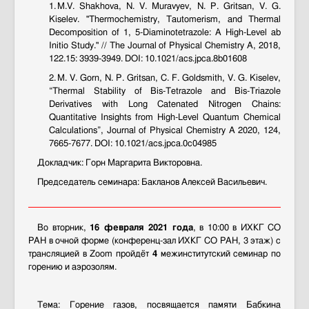
1. M.V. Shakhova, N. V. Muravyev, N. P. Gritsan, V. G.
Kiselev. "Thermochemistry, Tautomerism, and Thermal
Decomposition of 1, 5-Diaminotetrazole: A High-Level ab
Initio Study." // The Journal of Physical Chemistry A, 2018,
122.15: 3939-3949. DOI: 10.1021/acs.jpca.8b01608
2. M. V. Gorn, N. P. Gritsan, C. F. Goldsmith, V. G. Kiselev,
“Thermal Stability of Bis-Tetrazole and Bis-Triazole
Derivatives with Long Catenated Nitrogen Chains:
Quantitative Insights from High-Level Quantum Chemical
Calculations”, Journal of Physical Chemistry A 2020, 124,
7665-7677. DOI: 10.1021/acs.jpca.0c04985
Докладчик: Горн Маргарита Викторовна.
Председатель семинара: Бакланов Алексей Васильевич.
Во вторник,
16 февраля 2021 года
, в 10:00 в ИХКГ СО
РАН в очной форме (конференц-зал ИХКГ СО РАН, 3 этаж) с
трансляцией в Zoom пройдёт
4
межинститутский семинар по
горению и аэрозолям.
Тема: Горение газов, посвящается памяти Бабкина