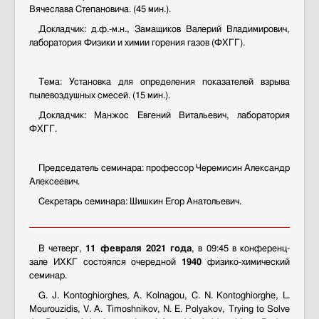
Вячеслава Степановича. (45 мин.).
Докладчик: д.ф.-м.н., Замащиков Валерий Владимирович,
лаборатория Физики и химии горения газов (ФХГГ).
Тема: Установка для определения показателей взрыва
пылевоздушных смесей. (15 мин.).
Докладчик:
Манжос Евгений Витальевич, лаборатория
ФХГГ.
Председатель семинара: профессор Черемисин Александр
Алексеевич.
Секретарь семинара: Шишкин Егор Анатольевич.
В четверг,
11 февраля 2021 года
, в 09:45 в конференц-
зале ИХКГ состоялся очередной
1940
физико-химический
семинар.
G. J. Kontoghiorghes, A. Kolnagou, C. N. Kontoghiorghe, L.
Mourouzidis, V. A. Timoshnikov, N. E. Polyakov, Trying to Solve