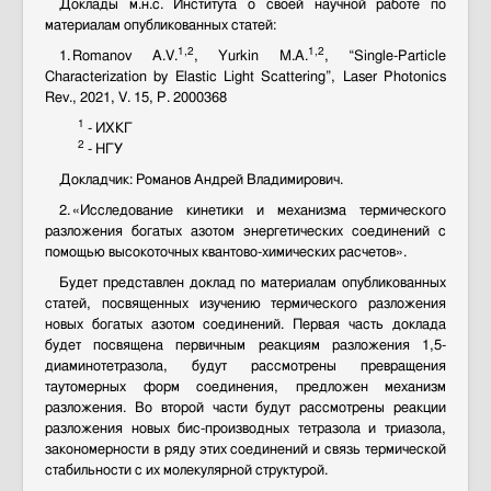
Контакты
Доклады м.н.с. Института о своей научной работе по
материалам опубликованных статей:
Противодействие коррупции
1,2
1,2
1. Romanov A.V.
, Yurkin M.A.
, “Single-Particle
Characterization by Elastic Light Scattering”, Laser Photonics
Rev., 2021, V. 15, P. 2000368
1
- ИХКГ
2
- НГУ
Докладчик: Романов Андрей Владимирович.
2. «Исследование кинетики и механизма термического
разложения богатых азотом энергетических соединений с
помощью высокоточных квантово-химических расчетов».
Будет представлен доклад по материалам опубликованных
статей, посвященных изучению термического разложения
новых богатых азотом соединений. Первая часть доклада
будет посвящена первичным реакциям разложения 1,5-
диаминотетразола, будут рассмотрены превращения
таутомерных форм соединения, предложен механизм
разложения. Во второй части будут рассмотрены реакции
разложения новых бис-производных тетразола и триазола,
закономерности в ряду этих соединений и связь термической
стабильности с их молекулярной структурой.