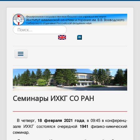
Искать...
Включить/
выключить
навигацию
Главная
Институт
Наука
Семинары ИХКГ СО РАН
Образование
Диссертационный совет
Разработки
В четверг,
18 февраля 2021 года
, в 09:45 в конференц-
зале ИХКГ состоялся очередной
1941
физико-химический
Вакансии
семинар.