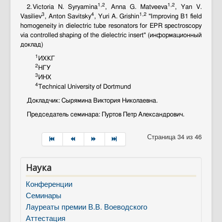
1,2
1,2
2. Victoria N. Syryamina
, Anna G. Matveeva
, Yan V.
3
4
1,2
Vasiliev
, Anton Savitsky
, Yuri A. Grishin
"Improving B1 field
homogeneity in dielectric tube resonators for EPR spectroscopy
via controlled shaping of the dielectric insert" (информационный
доклад)
1
ИХКГ
2
НГУ
3
ИНХ
4
Technical University of Dortmund
Докладчик: Сырямина Виктория Николаевна.
Председатель семинара: Пуртов Петр Александрович.
Страница 34 из 46
Наука
Конференции
Семинары
Лауреаты премии В.В. Воеводского
Аттестация